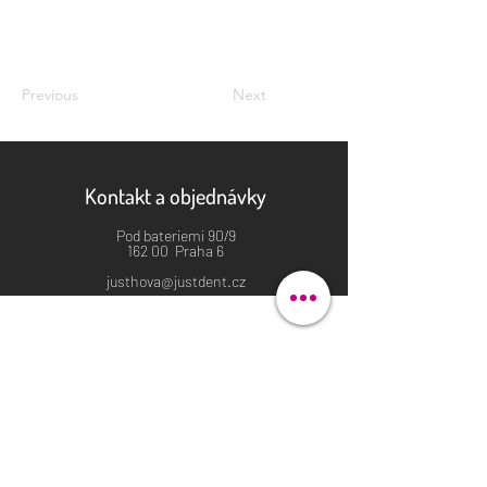
Previous
Next
Kontakt a objednávky
Pod bateriemi 90/9
162 00 Praha 6
justhova@justdent.cz
+420 727 832 900
Menu
Úvod
Produkty