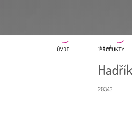
< Back
ÚVOD
PRODUKTY
Hadřík
20343