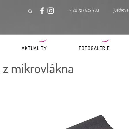
justhova
+420 727 832 900
AKTUALITY
FOTOGALERIE
 z mikrovlákna