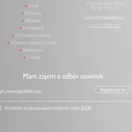
Pod bateriemi 90/9
»
Úvod
162 00 Praha 6
»
Produkty
justhova@justdent.cz
»
Aktuality
+420 727 832 900
»
Fotogalerie
»
Obchodní podmínky
»
Ochrana osobních údajů
»
Reklamace
»
E-shop
Mám zájem o odběr novinek
Registrovat se
Souhlasím se zpracováním osobních údajů
GDPR