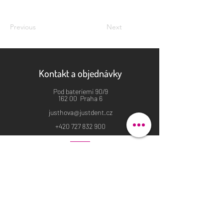
Previous
Next
Kontakt a objednávky
Pod bateriemi 90/9
162 00 Praha 6
justhova@justdent.cz
+420 727 832 900
Menu
Úvod
Produkty
Aktuality
Fotogalerie