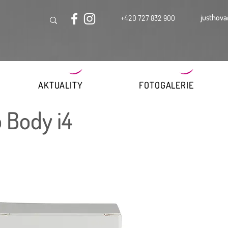
justhova
+420 727 832 900
AKTUALITY
FOTOGALERIE
o Body i4