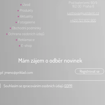
Pod bateriemi 90/9
»
Úvod
162 00 Praha 6
»
Produkty
justhova@justdent.cz
»
Aktuality
+420 727 832 900
»
Fotogalerie
»
Obchodní podmínky
»
Ochrana osobních údajů
»
Reklamace
»
E-shop
Mám zájem o odběr novinek
Registrovat se
Souhlasím se zpracováním osobních údajů
GDPR