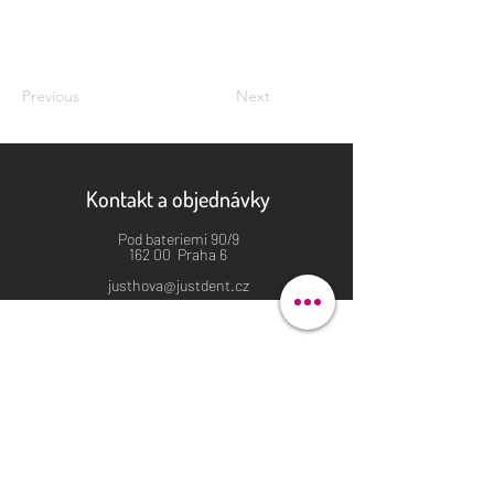
Previous
Next
Kontakt a objednávky
Pod bateriemi 90/9
162 00 Praha 6
justhova@justdent.cz
+420 727 832 900
Menu
Úvod
Produkty