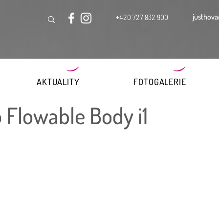
justhova
+420 727 832 900
AKTUALITY
FOTOGALERIE
o Flowable Body i1