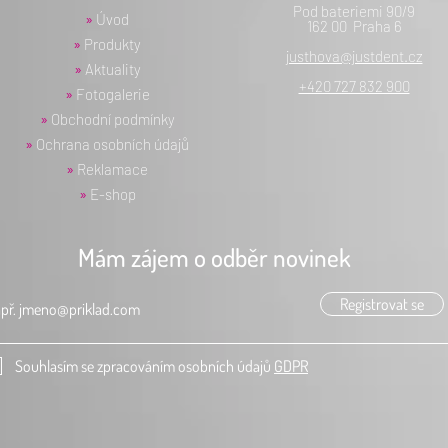
Pod bateriemi 90/9
»
Úvod
162 00 Praha 6
»
Produkty
justhova@justdent.cz
»
Aktuality
+420 727 832 900
»
Fotogalerie
»
Obchodní podmínky
»
Ochrana osobních údajů
»
Reklamace
»
E-shop
Mám zájem o odběr novinek
Registrovat se
Souhlasím se zpracováním osobních údajů
GDPR