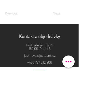
Previous
Next
Kontakt a objednávky
Pod bateriemi 90/9
162 00 Praha 6
justhova@justdent.cz
+420 727 832 900
Menu
Úvod
Produkty
Aktuality
Fotogalerie