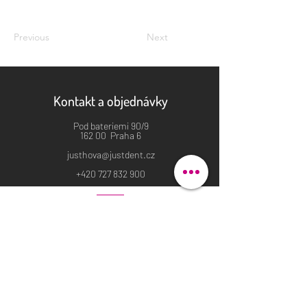
Previous
Next
Kontakt a objednávky
Pod bateriemi 90/9
162 00 Praha 6
justhova@justdent.cz
+420 727 832 900
Menu
Úvod
Produkty
Aktuality
Fotogalerie