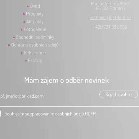
Pod bateriemi 90/9
»
Úvod
162 00 Praha 6
»
Produkty
justhova@justdent.cz
»
Aktuality
+420 727 832 900
»
Fotogalerie
»
Obchodní podmínky
»
Ochrana osobních údajů
»
Reklamace
»
E-shop
Mám zájem o odběr novinek
Registrovat se
Souhlasím se zpracováním osobních údajů
GDPR