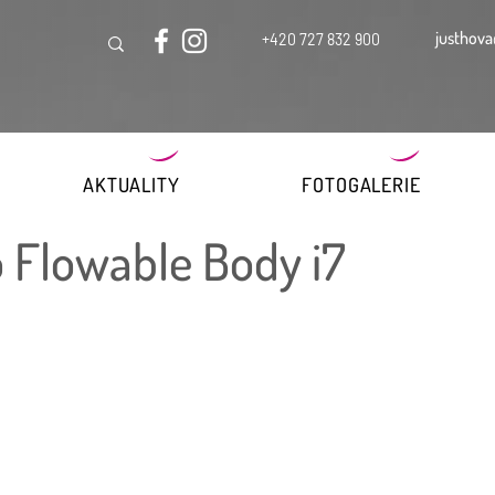
justhova
+420 727 832 900
AKTUALITY
FOTOGALERIE
o Flowable Body i7