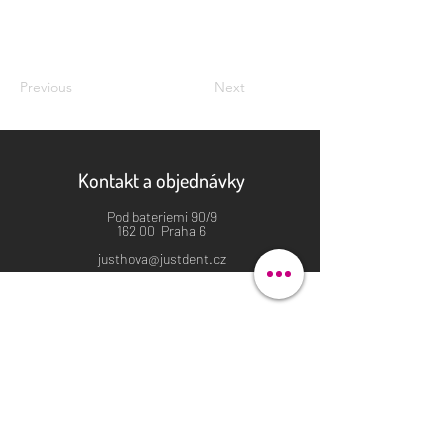
Previous
Next
Kontakt a objednávky
Pod bateriemi 90/9
162 00 Praha 6
justhova@justdent.cz
+420 727 832 900
Menu
Úvod
Produkty