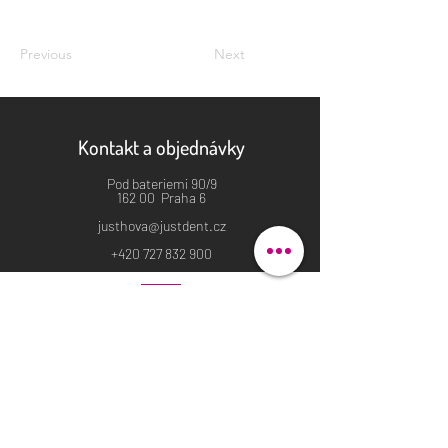
Previous
Next
Kontakt a objednávky
Pod bateriemi 90/9
162 00 Praha 6
justhova@justdent.cz
+420 727 832 900
Menu
Úvod
Produkty
Aktuality
Fotogalerie