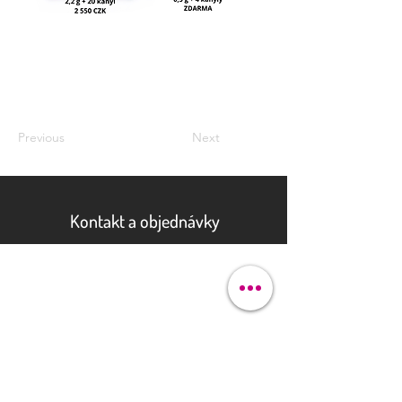
Previous
Next
Kontakt a objednávky
Pod bateriemi 90/9
162 00 Praha 6
justhova@justdent.cz
+420 727 832 900
Menu