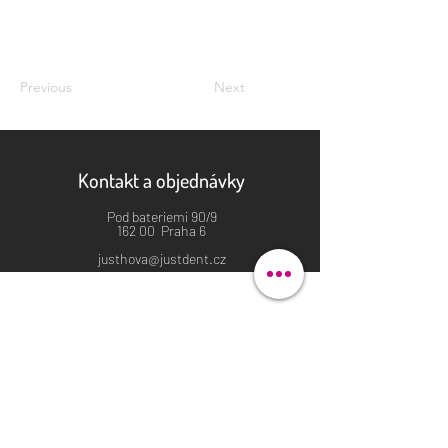
Previous
Next
Kontakt a objednávky
Pod bateriemi 90/9
162 00 Praha 6
justhova@justdent.cz
+420 727 832 900
Menu
Úvod
Produkty