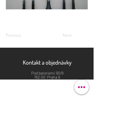
Previous
Next
Kontakt a objednávky
Pod bateriemi 90/9
162 00 Praha 6
justhova@justdent.cz
+420 727 832 900
Menu
Úvod