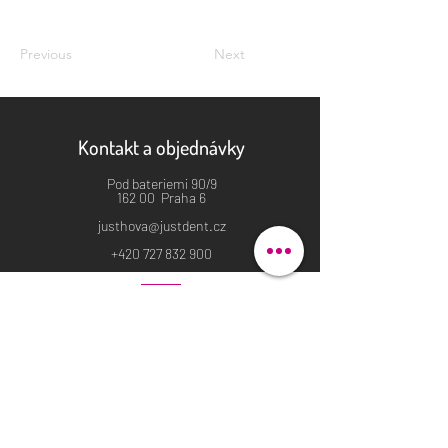
Previous
Next
Kontakt a objednávky
Pod bateriemi 90/9
162 00 Praha 6
justhova@justdent.cz
+420 727 832 900
Menu
Úvod
Produkty
Aktuality
Fotogalerie