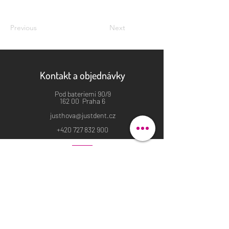
Previous
Next
Kontakt a objednávky
Pod bateriemi 90/9
162 00 Praha 6
justhova@justdent.cz
+420 727 832 900
Menu
Úvod
Produkty
Aktuality
Fotogalerie