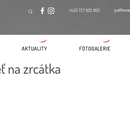
justhova
+420 727 832 900
AKTUALITY
FOTOGALERIE
ť na zrcátka