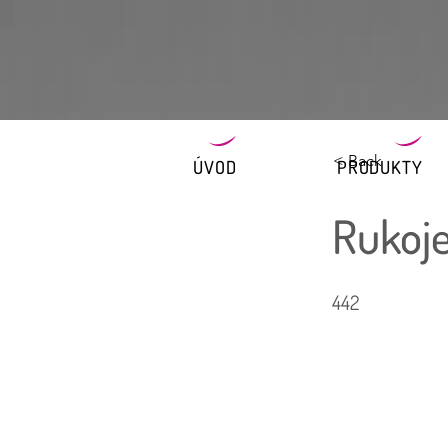
< Back
ÚVOD
PRODUKTY
Rukoje
442