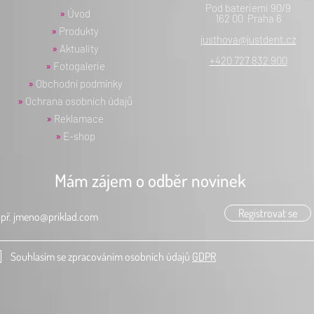
Pod bateriemi 90/9
»
Úvod
162 00 Praha 6
»
Produkty
justhova@justdent.cz
»
Aktuality
+420 727 832 900
»
Fotogalerie
»
Obchodní podmínky
»
Ochrana osobních údajů
»
Reklamace
»
E-shop
Mám zájem o odběr novinek
Registrovat se
Souhlasím se zpracováním osobních údajů
GDPR