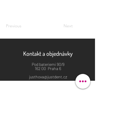
Previous
Next
Kontakt a objednávky
Pod bateriemi 90/9
162 00 Praha 6
justhova@justdent.cz
+420 727 832 900
Menu
Úvod
Produkty