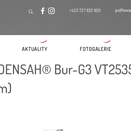
justhova
+420 727 832 900
AKTUALITY
FOTOGALERIE
 DENSAH® Bur-G3 VT253
m)