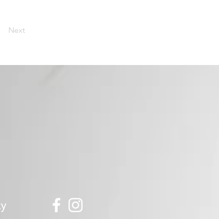
Next
ky