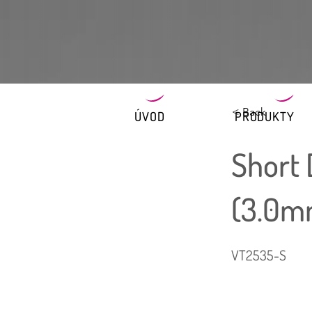
< Back
ÚVOD
PRODUKTY
Short
(3.0m
VT2535-S