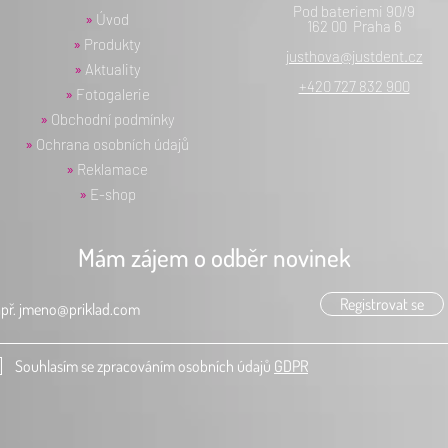
Pod bateriemi 90/9
»
Úvod
162 00 Praha 6
»
Produkty
justhova@justdent.cz
»
Aktuality
+420 727 832 900
»
Fotogalerie
»
Obchodní podmínky
»
Ochrana osobních údajů
»
Reklamace
»
E-shop
Mám zájem o odběr novinek
Registrovat se
Souhlasím se zpracováním osobních údajů
GDPR