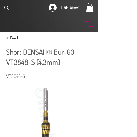
Přihlášení
< Back
Short DENSAH® Bur-G3
VT3848-S (4.3mm)
VT3848-S