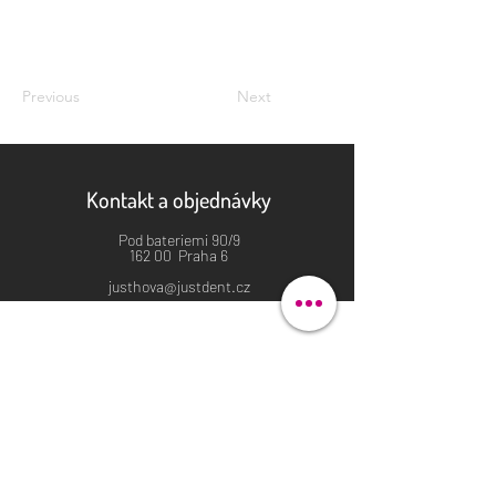
Previous
Next
Kontakt a objednávky
Pod bateriemi 90/9
162 00 Praha 6
justhova@justdent.cz
+420 727 832 900
Menu
Úvod
Produkty