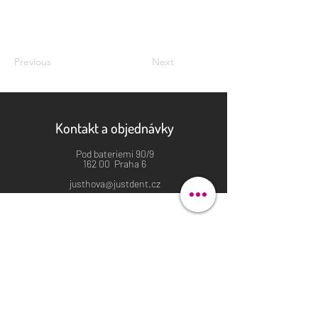
Previous
Next
Kontakt a objednávky
Pod bateriemi 90/9
162 00 Praha 6
justhova@justdent.cz
+420 727 832 900
Menu
Úvod
Produkty