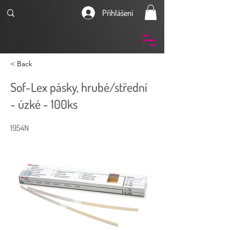
Přihlášení
< Back
Sof-Lex pásky, hrubé/střední
- úzké - 100ks
1954N