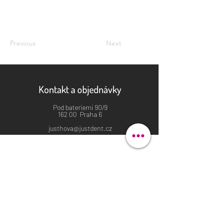
Previous
Next
Kontakt a objednávky
Pod bateriemi 90/9
162 00 Praha 6
justhova@justdent.cz
+420 727 832 900
Menu
Úvod
Produkty