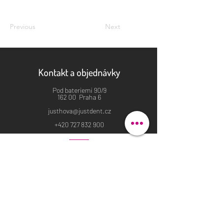
Previous
Next
Kontakt a objednávky
Pod bateriemi 90/9
162 00 Praha 6
justhova@justdent.cz
+420 727 832 900
Menu
Úvod
Produkty
Aktuality
Fotogalerie