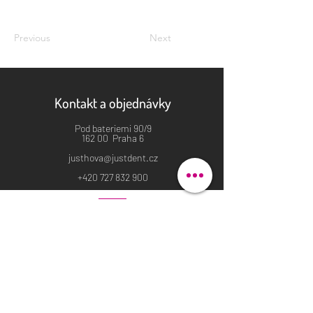
Previous
Next
Kontakt a objednávky
Pod bateriemi 90/9
162 00 Praha 6
justhova@justdent.cz
+420 727 832 900
Menu
Úvod
Produkty
Aktuality
Fotogalerie