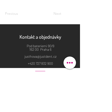
Previous
Next
Kontakt a objednávky
Pod bateriemi 90/9
162 00 Praha 6
justhova@justdent.cz
+420 727 832 900
Menu
Úvod
Produkty
Aktuality
Fotogalerie