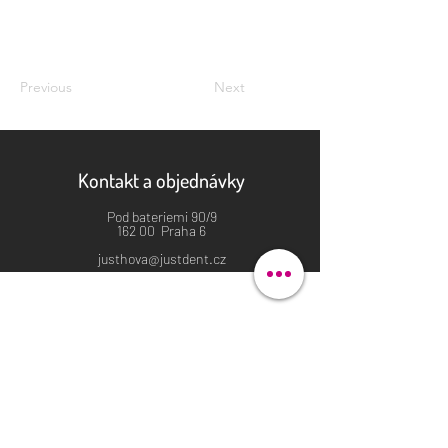
Previous
Next
Kontakt a objednávky
Pod bateriemi 90/9
162 00 Praha 6
justhova@justdent.cz
+420 727 832 900
Menu
Úvod
Produkty