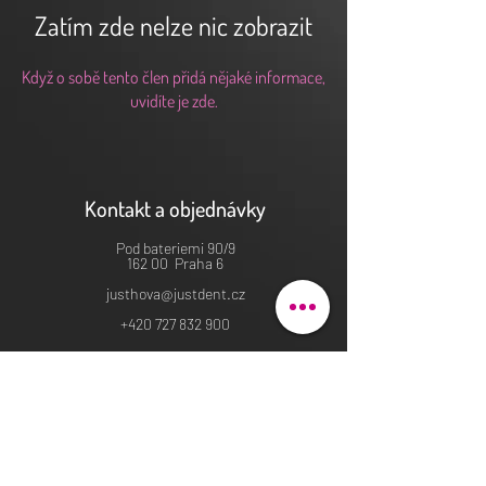
Zatím zde nelze nic zobrazit
Když o sobě tento člen přidá nějaké informace,
uvidíte je zde.
Kontakt a objednávky
Pod bateriemi 90/9
162 00 Praha 6
justhova@justdent.cz
+420 727 832 900
Menu
Úvod
Produkty