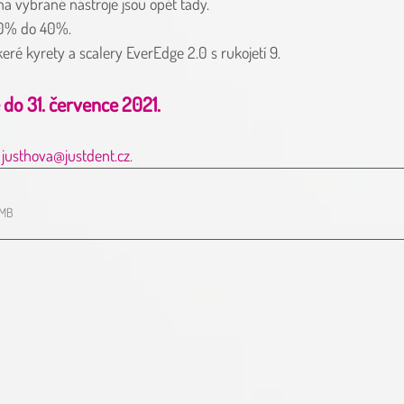
na vybrané nástroje jsou opět tady.  
30% do 40%.  
eré kyrety a scalery EverEdge 2.0 s rukojetí 9.
do 31. července 2021. 
 
justhova@justdent.cz
.
7MB