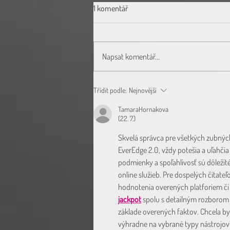
1 komentář
Napsat komentář...
JUST (PRAGO) DENT NABÍDKY
Třídit podle:
Nejnovější
TamaraHornakova
(22. 7.)
Skvelá správca pre všetkých zubných 
EverEdge 2.0, vždy potešia a uľahči
podmienky a spoľahlivosť sú dôležité
online služieb. Pre dospelých čitateľ
hodnotenia overených platforiem či 
jackpot
 spolu s detailným rozborom f
základe overených faktov. Chcela by 
výhradne na vybrané typy nástrojov