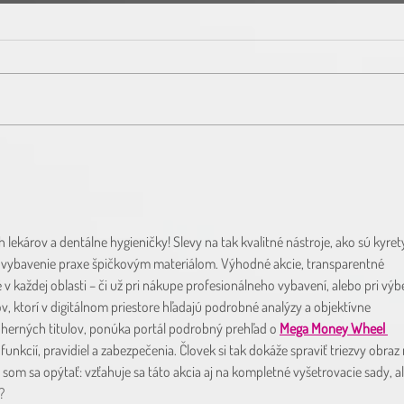
Dovol
Hu-Friedy Black Days ► 25.11. -
30.11. 2024
lekárov a dentálne hygieničky! Slevy na tak kvalitné nástroje, ako sú kyret
a vybavenie praxe špičkovým materiálom. Výhodné akcie, transparentné 
 v každej oblasti – či už pri nákupe profesionálneho vybavení, alebo pri výb
ov, ktorí v digitálnom priestore hľadajú podrobné analýzy a objektívne 
herných titulov, ponúka portál podrobný prehľad o 
Mega Money Wheel 
unkcií, pravidiel a zabezpečenia. Človek si tak dokáže spraviť triezvy obraz 
som sa opýtať: vzťahuje sa táto akcia aj na kompletné vyšetrovacie sady, a
?