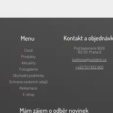
Kontakt a objednáv
Menu
Pod bateriemi 90/9
»
Úvod
162 00 Praha 6
»
Produkty
justhova@justdent.cz
»
Aktuality
+420 727 832 900
»
Fotogalerie
»
Obchodní podmínky
»
Ochrana osobních údajů
»
Reklamace
»
E-shop
Mám zájem o odběr novinek