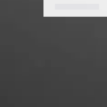
To se mi líbí
Reagovat