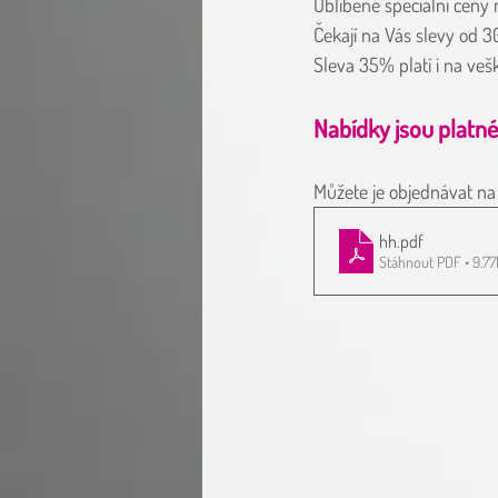
Oblíbené speciální ceny 
Čekají na Vás slevy od 
Sleva 35% platí i na vešk
Nabídky jsou platné 
Můžete je objednávat na
hh
.pdf
Stáhnout PDF • 9.7