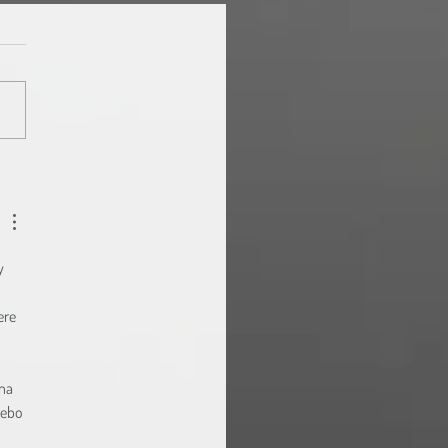
ená 12.-16.2.2024
y 
ere 
na 
lebo 