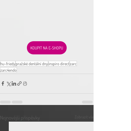
KOUPIT NA E-SHOPU
hu-friedy
pražské dentální dny
inspiro direct
zarc
zarc4endo
Nejnovější příspěvky
Zobrazit vše