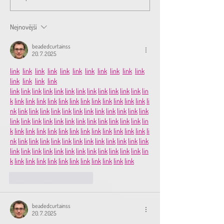
- 30.11. 2024
Nejnovější
beadedcurtainss
20. 7. 2025
link
link
link
link
link
link
link
link
link
link
link
link
link
link
link
link
link
link
link
link
link
link
link
link
link
link
link
lin
k
link
link
link
link
link
link
link
link
link
link
link
link
li
nk
link
link
link
link
link
link
link
link
link
link
link
link
link
link
link
link
link
link
link
link
link
link
link
link
lin
k
link
link
link
link
link
link
link
link
link
link
link
link
li
nk
link
link
link
link
link
link
link
link
link
link
link
link
link
link
link
link
link
link
link
link
link
link
link
link
lin
k
link
link
link
link
link
link
link
link
link
link
link
To se mi líbí
Reagovat
beadedcurtainss
20. 7. 2025