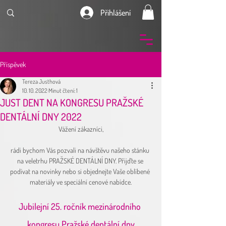
Přihlášení
Příspěvek
Tereza Justhová
10. 10. 2022
Minut čtení: 1
JUST DENT NA KONGRESU PRAŽSKÉ
DENTÁLNÍ DNY 2022
Vážení zákazníci,
rádi bychom Vás pozvali na návštěvu našeho stánku 
na veletrhu PRAŽSKÉ DENTÁLNÍ DNY. Přijďte se 
podívat na novinky nebo si objednejte Vaše oblíbené 
materiály ve speciální cenové nabídce.
Jubilejní 25. ročník mezinárodního 
kongresu Pražské dentální dny