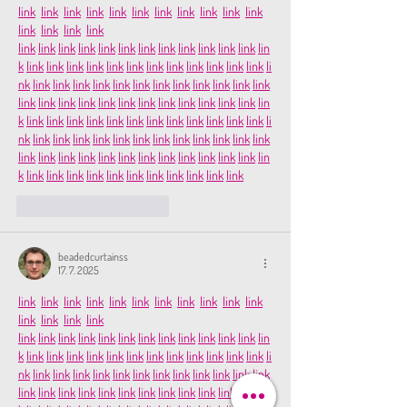
link
link
link
link
link
link
link
link
link
link
link
link
link
link
link
link
link
link
link
link
link
link
link
link
link
link
link
lin
k
link
link
link
link
link
link
link
link
link
link
link
link
li
nk
link
link
link
link
link
link
link
link
link
link
link
link
link
link
link
link
link
link
link
link
link
link
link
link
lin
k
link
link
link
link
link
link
link
link
link
link
link
link
li
nk
link
link
link
link
link
link
link
link
link
link
link
link
link
link
link
link
link
link
link
link
link
link
link
link
lin
k
link
link
link
link
link
link
link
link
link
link
link
To se mi líbí
Reagovat
beadedcurtainss
17. 7. 2025
link
link
link
link
link
link
link
link
link
link
link
link
link
link
link
link
link
link
link
link
link
link
link
link
link
link
link
lin
k
link
link
link
link
link
link
link
link
link
link
link
link
li
nk
link
link
link
link
link
link
link
link
link
link
link
link
link
link
link
link
link
link
link
link
link
link
link
link
lin