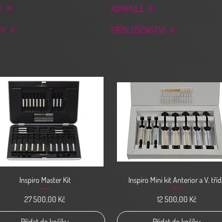
Y
KOMPULE
BY
PŘÍSLUŠENSTVÍ
Rychlý náhled
Rychlý náhled
Inspiro Master Kit
Inspiro Mini kit Anterior a V. tří
Cena
Cena
27 500,00 Kč
12 500,00 Kč
Přidat do košíku
Přidat do košíku