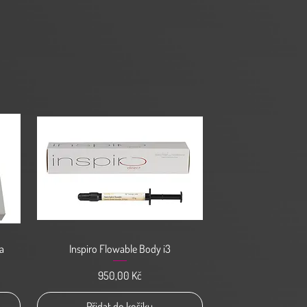
Rychlý náhled
da
Inspiro Flowable Body i3
Cena
950,00 Kč
Přidat do košíku