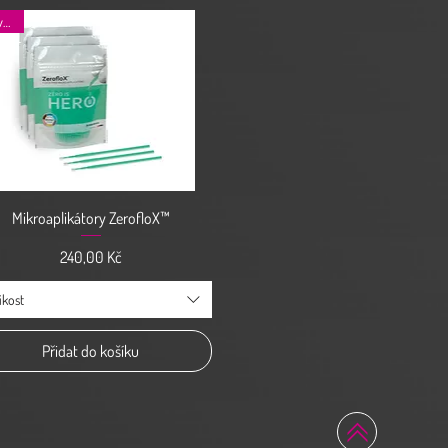
Novinka
Rychlý náhled
Mikroaplikátory ZerofloX™
Cena
240,00 Kč
ikost
Přidat do košíku