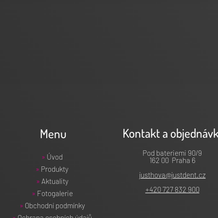
Kontakt a objednáv
Menu
Pod bateriemi 90/9
»
Úvod
162 00 Praha 6
»
Produkty
justhova@justdent.cz
»
Aktuality
+420 727 832 900
»
Fotogalerie
»
Obchodní podmínky
»
Ochrana osobních údajů