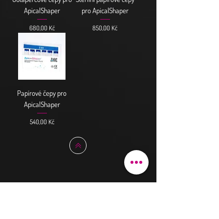
ApicalShaper
pro ApicalShaper
Cena
Cena
680,00 Kč
850,00 Kč
Papírové čepy pro
ApicalShaper
Cena
540,00 Kč
Z-GLIDER