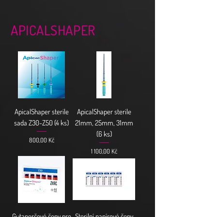
APICALSHAPER
ApicalShaper sterile
ApicalShaper sterile
sada Z30-Z50 (4 ks)
21mm, 25mm, 31mm
(6 ks)
Cena
800,00 Kč
Cena
1 100,00 Kč
Gutaperčové čepy pro
Sterilní papírové čepy