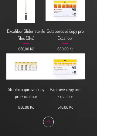
Excalibur Glider sterile
Gutaperčové čepy pro
files (3ks)
Excalibur
Cena
Cena
650,00 Kč
680,00 Kč
Sterilní papírové čepy
Papírové čepy pro
pro Excalibur
Excalibur
Cena
Cena
850,00 Kč
540,00 Kč