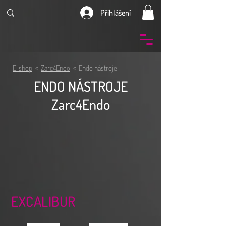
Přihlášení
E-shop
«
Zarc4Endo
« Endo nástroje
ENDO NÁSTROJE
Zarc4Endo
EXCALIBUR