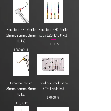
Excalibur PRO sterile
Excalibur PRO sterile
21mm, 25mm, 31mm
sada E20-E45 (4ks)
(6 ks)
Cena
960,00 Kč
Cena
1 280,00 Kč
Excalibur sterile
Excalibur sterile sada
21mm, 25mm, 31mm
E20-E45 (4 ks)
(6 ks)
Cena
870,00 Kč
Cena
1 180,00 Kč